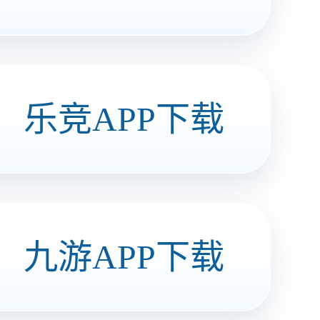
手。查分数、看直播都很方便，也不
化，日常用着
容易卡。
阿斌 ·
Leo · 成都
资深用
老用户
示
级。
v6.1.3