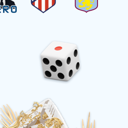
关于我们
者的综合服务平台，致力于打造一个集数据服务、赛
生态系统。团队成员拥有丰富的行业背景，平台以稳
户提供高质量内容与技术保障。
与智能容错机制，全面提升星空官网的访问速度与数
备并发操作。
地支付系统，服务覆盖东南亚、欧美等区域，打造更
化体验。