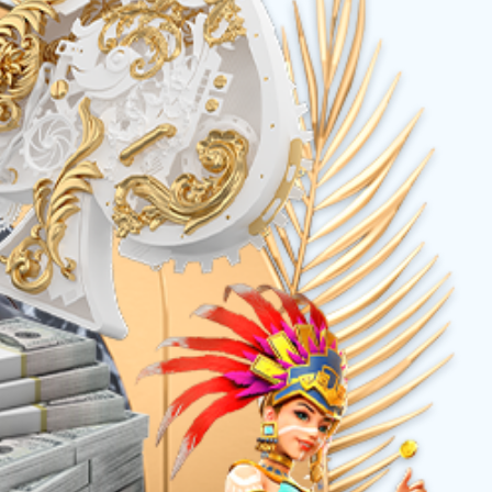
支持
线，提供实时响应的技术支持与使用指导，保障平台
，力求为用户营造
异常防控层