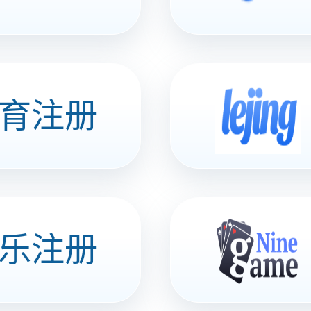
在细节上做得蛮讲究。
觉这不是个粗糙的平台。
阿婷 · 北京
Mei · 上海
日常活跃用户
首次用户
版本更新概览 · 每个版本独立展
空官网 每次更新都基于用户反馈持续优化，确保使用体验不断升
v6.2.0