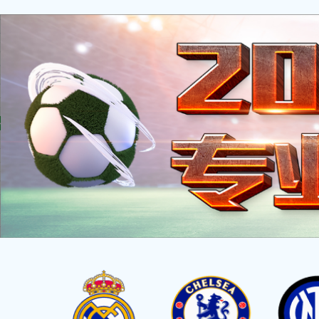
星空官网
带您畅享全球
专业平台，数据精准，
高清直播
覆盖热
聚焦足球、篮球、电竞等赛事，
每日内
极速访问
下载APP