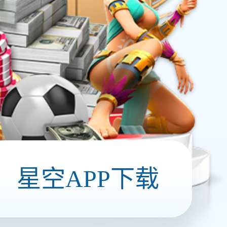
AI监控
风控预警
系统实时分析登录频率、操作路径等指标，提前
发现可疑行为并及时响应。
态