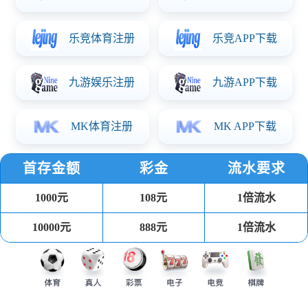
在 App Store 上下载
在 Google Play 上获取
数据安全护盾
星空官网以严谨的数据加密体系构建平台安全屏障，确保用
户访问、操作、交互等环节的数据隐私始终处于安全状态。